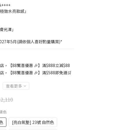
A++++
時極致水亮妝感」
肌膚光澤」
027年5月(請依個人喜好酌量購買)*
店，【88驚喜優惠 🎉】滿$888立減$88
店，【88驚喜優惠 🎉】滿$588即免運🛒
查看更多
2,110
亮膚色
膚色
[亮白氣墊] 23號 自然色