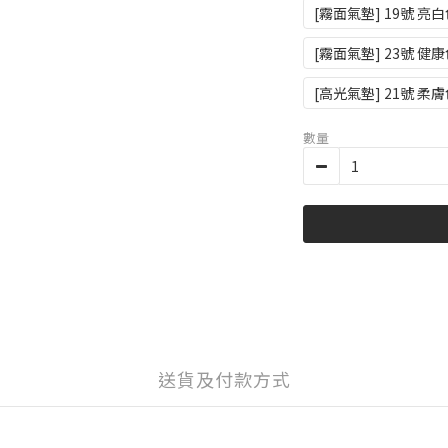
[霧面氣墊] 19號 亮
[霧面氣墊] 23號 健
[高光氣墊] 21號 柔
數量
送貨及付款方式