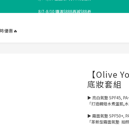
8/7-8/10 全館限時$588免運🛒
8/7-8/10 購滿$888再減$88🎁
🔥Olive Young冠軍氣墊🔥狂銷200萬顆
時優惠🔥
8/7-8/10 全館限時$588免運🛒
【Olive 
底妝套組
▶ 亮白氣墊 SPF45, PA
「打造韓妞水煮蛋肌,
▶ 霧面氣墊 SPF50+, P
「革新型霧面氣墊  拍