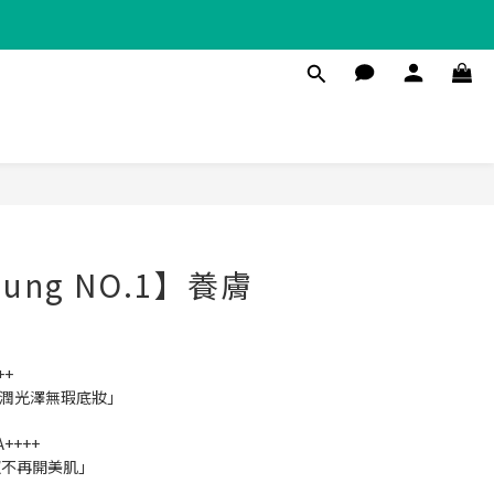
Young NO.1】養膚
++
水潤光澤無瑕底妝」
A++++
照不再開美肌」