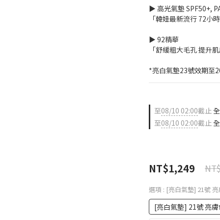
▶ 高光氣墊 SPF50+, P
「韓妞最新流行 72小
▶ 92精華
「舒緩粗大毛孔 提升
*亮白氣墊23號效期至2
至
08/10 02:00
截止
全
至
08/10 02:00
截止
全
NT$1,249
NT$
選項
: [亮白氣墊] 21號 
[亮白氣墊] 21號 亮