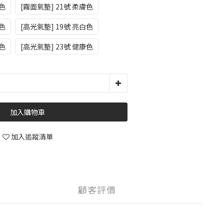
白色
[霧面氣墊] 21號 柔膚色
康色
[高光氣墊] 19號 亮白色
膚色
[高光氣墊] 23號 健康色
加入購物車
加入追蹤清單
顧客評價