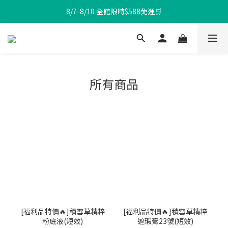
8/7-8/10 全館限時$588免運🛒
8/7-8/10 全館限時$588免運🛒
8/7-8/10 購滿$888再減$88🎁
🔥Olive Young冠軍氣墊🔥狂銷200萬顆
8/7-8/10 全館限時$588免運🛒
所有商品
[福利品特價🔥]積雪草精粹
[福利品特價🔥]積雪草精粹
粉底液(短效)
遮瑕膏23號(短效)